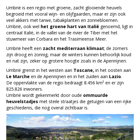
Umbrië is een regio met groene, zacht glooiende heuvels
Trasimeense Meer
begroeid met vooral wijn- en olijfgaarden, maar er zijn ook
veel akkers met tarwe, tabakplanten en zonnebloemen.
Sportief & Actief
Umbrië, ook wel
het groene hart van Italië
genoemd, ligt in
centraal Italië, in de vallei van de rivier de Tiber met het
Recepten
stuwmeer van Corbara en het Trasimeense Meer.
Winkelen in Umbrië
Umbrië heeft een
zacht mediterraan klimaat
; de zomers
zijn droog en zonnig, maar de winters kunnen behoorlijk koud
Praktische Informatie
en nat zijn, zeker op grotere hoogte zoals in de Apennijnen.
Umbrië grenst in het westen aan
Toscane,
in het oosten aan
Evenementen
Le Marche
en de Apennijnen en in het zuiden aan
Lazio
.
De oppervlakte van de regio bedraagt 8.456 km² en er zijn
825.826 inwoners.
Umbrië wordt gekenmerkt door oude
ommuurde
heuvelstadjes
met steile straatjes die getuigen van een rijke
geschiedenis, die nog overal zichtbaar is.